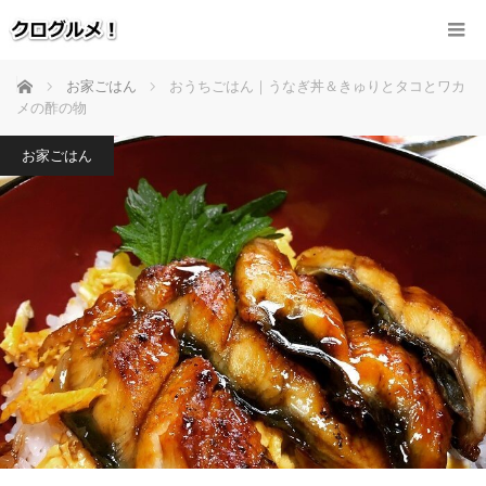
ホーム
お家ごはん
おうちごはん｜うなぎ丼＆きゅりとタコとワカ
メの酢の物
お家ごはん