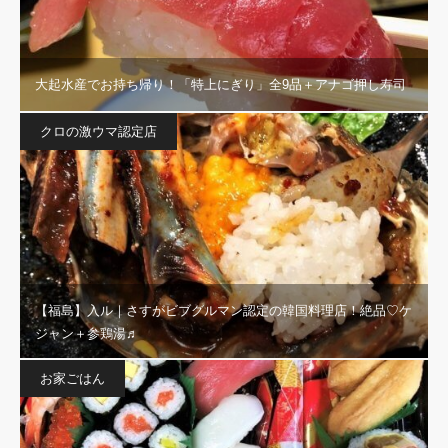
大起水産でお持ち帰り！「特上にぎり」全9品＋アナゴ押し寿司
クロの激ウマ認定店
【福島】入ル｜さすがビブグルマン認定の韓国料理店！絶品♡ケ
ジャン＋参鶏湯♬
お家ごはん