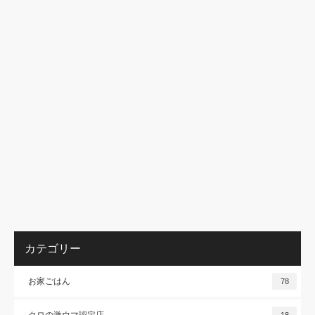
カテゴリー
お家ごはん
78
クロの激ウマ認定店
18