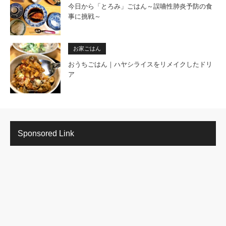
今日から「とろみ」ごはん～誤嚥性肺炎予防の食
事に挑戦～
お家ごはん
おうちごはん｜ハヤシライスをリメイクしたドリ
ア
Sponsored Link