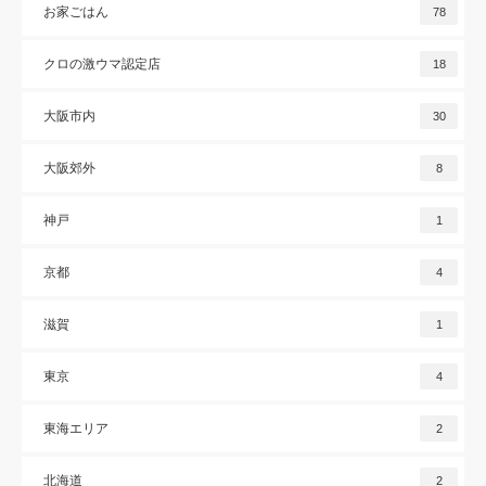
お家ごはん
78
クロの激ウマ認定店
18
大阪市内
30
大阪郊外
8
神戸
1
京都
4
滋賀
1
東京
4
東海エリア
2
北海道
2