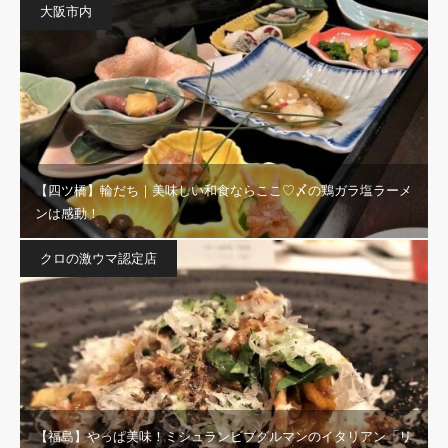
大阪市内
【四ツ橋】輪だち｜美味しい和食ならここ♡〆の鶏ガラ塩ラーメ
ンは感動！
クロの激ウマ認定店
【福島】やっぱ美味！ミシュランビブグルマンのイタリアン「リ