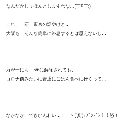
なんだかしょぼんとしますわな…(￣∇￣;)
これ、一応 東京の話やけど…
大阪も そんな簡単に終息するとは思えないし…
万が一にも 5/6に解除されても、
コロナ前みたいに普通にごはん食べに行くって…
なかなか できひんわい…！ ヽ(`Д´)ﾉﾌﾟﾝﾌﾟﾝ！！怒！