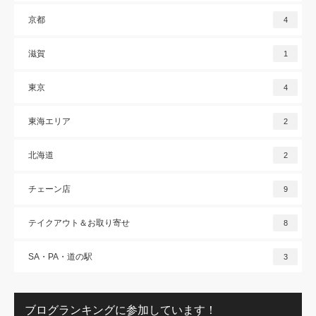
京都
4
滋賀
1
東京
4
東海エリア
2
北海道
2
チェーン店
9
テイクアウト＆お取り寄せ
8
SA・PA・道の駅
3
ブログランキングに参加しています！