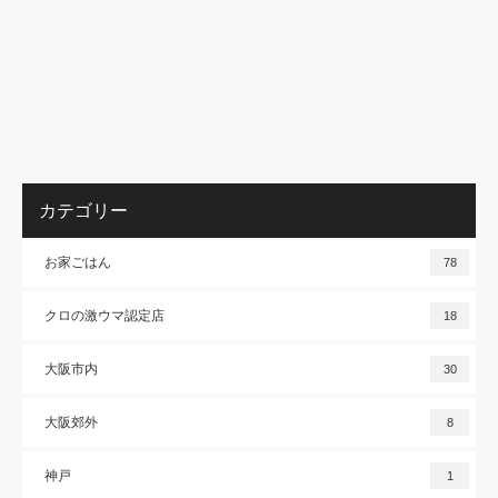
カテゴリー
お家ごはん
78
クロの激ウマ認定店
18
大阪市内
30
大阪郊外
8
神戸
1