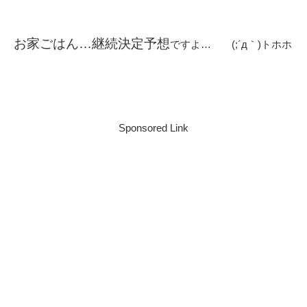
お家ごはん…継続決定予想
ですよ… (;´д｀)トホホ
Sponsored Link