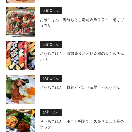
お家ごはん
お家ごはん｜海鮮ちらし寿司＆魚フライ、揚げギ
ョウザ
お家ごはん
おうちごはん｜寿司盛り合わせ＆鱧の天ぷらあん
かけ
お家ごはん
おうちごはん｜野菜ビビンバ＆豚しゃぶうどん
お家ごはん
おうちごはん｜ポテト明太チーズ焼き＆三つ葉の
サラダ