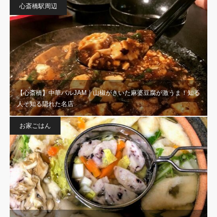
心斎橋駅周辺
【心斎橋】中華バルJAM｜山椒がきいた麻婆豆腐が激うま！知る
人ぞ知る隠れた名店
お家ごはん