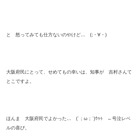
と 怒ってみても仕方ないのやけど… (;・∀・)
大阪府民にとって、せめてもの幸いは、知事が 吉村さんて
とこですよ。
ほんま 大阪府民でよかった… (´；ω；`)ｳｩｩ ←号泣レベ
ルの喜び。