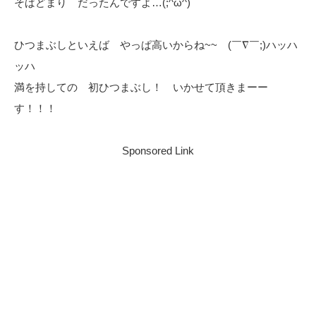
そばどまり だったんですよ…(;^ω^)
ひつまぶしといえば やっぱ高いからね~~ (￣∇￣;)ハッハ
ッハ
満を持しての 初ひつまぶし！ いかせて頂きまーー
す！！！
Sponsored Link