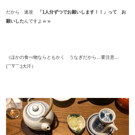
だから 速攻
「1人分ずつでお願いします！！」って お
願いした
んですよｗｗ
（ほかの食べ物ならともかく うなぎだから…要注意…
(￣∇￣;)大汗）