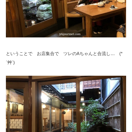
ということで お店集合で ツレのAちゃんと合流し… (*
´艸`)