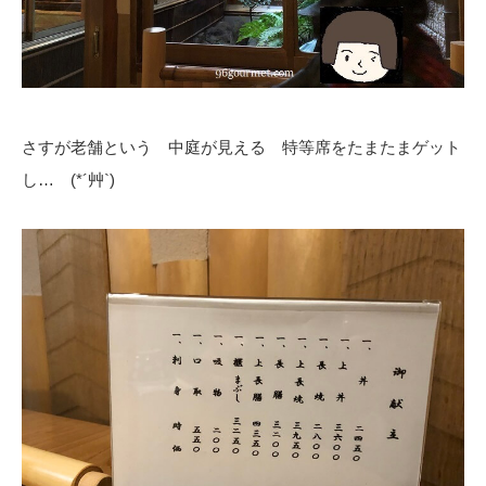
さすが老舗という 中庭が見える 特等席をたまたまゲット
し… (*´艸`)