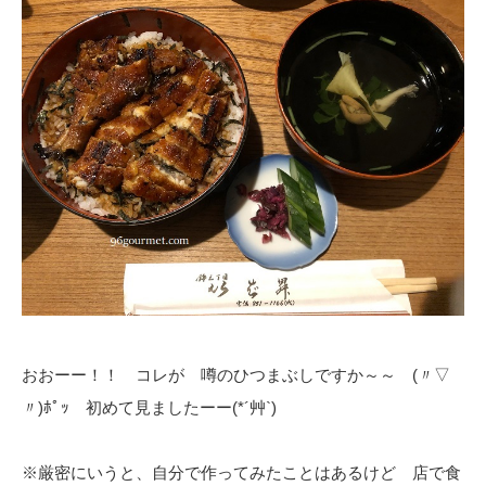
おおーー！！ コレが 噂のひつまぶしですか～～ (〃▽
〃)ﾎﾟｯ 初めて見ましたーー(*´艸`)
※厳密にいうと、自分で作ってみたことはあるけど 店で食