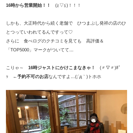
16時から営業開始！！
(≧▽≦)！！！
しかも、大正時代から続く老舗で ひつまぶし発祥の店のひ
とつっていわれてるんですって♡
さらに 食べログのクチコミを見ても 高評価＆
「TOP5000」マークがついてて…
こりゃ～
16時ジャストにかけこまなきゃ！
(〃▽〃)ﾎﾟ
ｯ ←
予約不可のお店
なんですよ…(;´д｀)トホホ