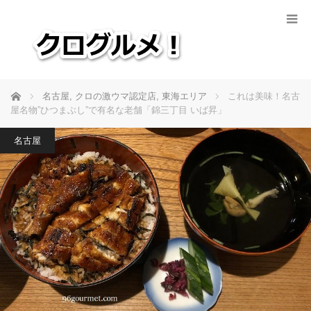
ホーム
名古屋
,
クロの激ウマ認定店
,
東海エリア
これは美味！名古
屋名物”ひつまぶし”で有名な老舗「錦三丁目 いば昇」
名古屋