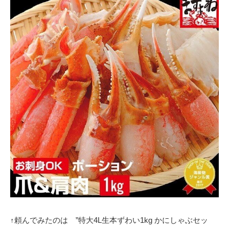
↑頼んでみたのは ”特大4L生本ずわい1kg かにしゃぶセッ