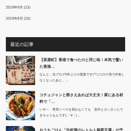
2019年9月
(13)
2019年8月
(10)
最近の記事
【茶屋町】香港で食べたのと同じ味！本気で驚い
た香港…
なんと…当ブログ5年ぶりの更新です(^^;)コロナ渦で外食し
なくなったあと、…
コチュジャンと餅さえあれば大丈夫！家にある材
料で「…
いや～ 専用ソースを買わなくても 意外とカンタンにで
きちゃうもんです(;・∀・)…
おうちごはん「中村屋のレトルト麻婆豆腐」が予