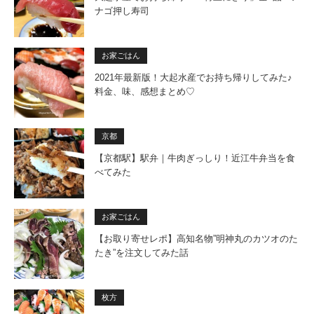
ナゴ押し寿司
お家ごはん
2021年最新版！大起水産でお持ち帰りしてみた♪
料金、味、感想まとめ♡
京都
【京都駅】駅弁｜牛肉ぎっしり！近江牛弁当を食
べてみた
お家ごはん
【お取り寄せレポ】高知名物”明神丸のカツオのた
たき”を注文してみた話
枚方