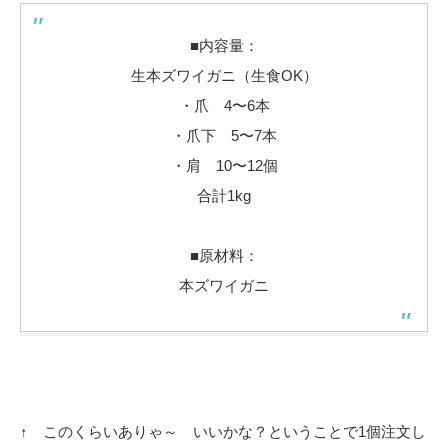
■内容量：
生本ズワイガニ（生食OK）
・爪 4〜6本
・爪下 5〜7本
・肩 10〜12個
合計1kg
■原材料：
本ズワイガニ
↑ このくらいありゃ～ いいかな？ということで1個注文し