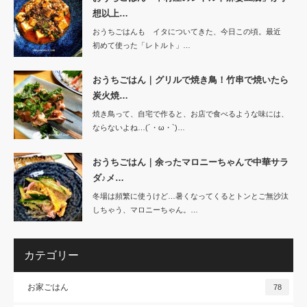
想以上…
おうちごはんも イタについてきた、今日この頃。最近
初めて使った「レトルト」…
おうちごはん｜グリルで焼き鳥！竹串で焼いたら
炭火焼…
焼き鳥って、自宅で作ると、お店で食べるような味には、
ならないよね…(´・ω・`)…
おうちごはん｜余ったマロニーちゃんで中華サラ
ダ♪メ…
冬場は頻繁に使うけど…暑くなってくるとトンとご無沙汰
しちゃう、マロニーちゃん。…
カテゴリー
お家ごはん
78