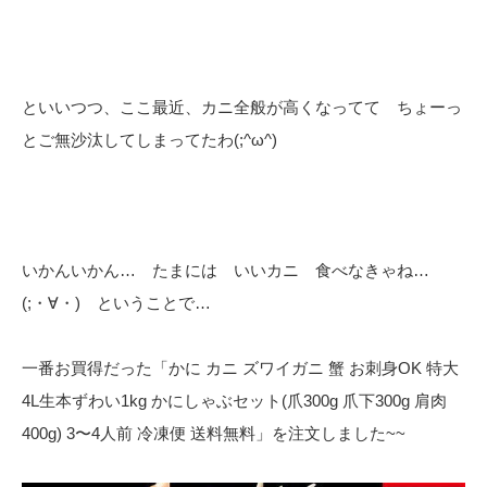
といいつつ、ここ最近、カニ全般が高くなってて ちょーっ
とご無沙汰してしまってたわ(;^ω^)
いかんいかん… たまには いいカニ 食べなきゃね…
(;・∀・) ということで…
一番お買得だった「かに カニ ズワイガニ 蟹 お刺身OK 特大
4L生本ずわい1kg かにしゃぶセット(爪300g 爪下300g 肩肉
400g) 3〜4人前 冷凍便 送料無料」を注文しました~~